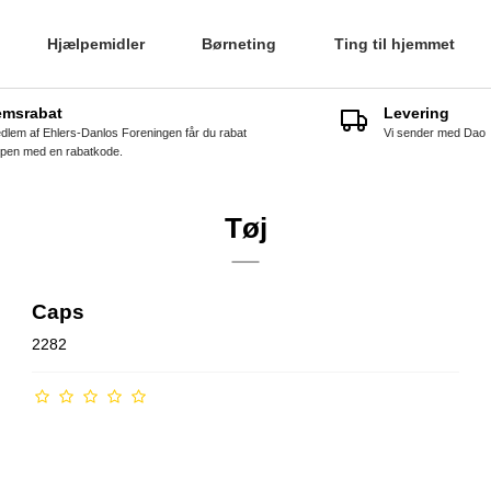
Hjælpemidler
Børneting
Ting til hjemmet
emsrabat
Levering
lem af Ehlers-Danlos Foreningen får du rabat
Vi sender med Dao
pen med en rabatkode.
Tøj
Caps
2282