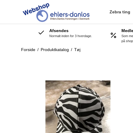
Zebra ting
Afsendes
Medl
Normalt inden for 3 hverdage.
Som med
på shop
Forside
/
Produktkatalog
/
Tøj